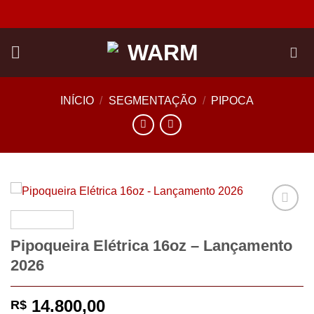
Skip
to
content
INÍCIO
/
SEGMENTAÇÃO
/
PIPOCA
Add to
wishlist
Pipoqueira Elétrica 16oz – Lançamento
2026
14.800,00
R$