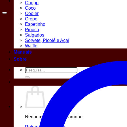
Chopp
Coco
Cooler
Crepe
Espetinho
Pipoca
Salgados
Sorvete, Picolé e Açaí
Waffle
Manuais
Sobre
Pesquisar
por:
Nenhum produto no carrinho.
Retornar para a loja