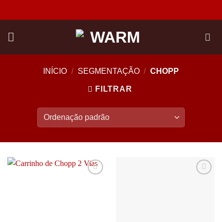
Skip
to
content
INÍCIO
/
SEGMENTAÇÃO
/
CHOPP
FILTRAR
Add to
Add to
wishlist
wishlist