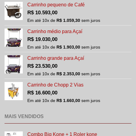
opções
Carrinho pequeno de Café
podem
R$
10.593,00
ser
Em até
10
x de
R$
1.059,30
sem juros
escolhidas
na
Carrinho médio para Açaí
página
R$
19.030,00
do
Em até
10
x de
R$
1.903,00
sem juros
produto
Carrinho grande para Açaí
R$
23.530,00
Em até
10
x de
R$
2.353,00
sem juros
Carrinho de Chopp 2 Vias
R$
16.600,00
Em até
10
x de
R$
1.660,00
sem juros
MAIS VENDIDOS
Combo Big Kone + 1 Roler kone