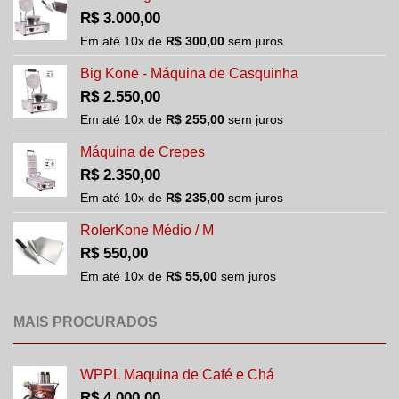
R$
3.000,00
Em até
10
x de
R$
300,00
sem juros
Big Kone - Máquina de Casquinha
R$
2.550,00
Em até
10
x de
R$
255,00
sem juros
Máquina de Crepes
R$
2.350,00
Em até
10
x de
R$
235,00
sem juros
RolerKone Médio / M
R$
550,00
Em até
10
x de
R$
55,00
sem juros
MAIS PROCURADOS
WPPL Maquina de Café e Chá
R$
4.000,00