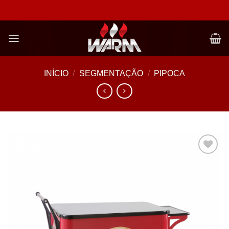
Skip
to
content
INÍCIO
/
SEGMENTAÇÃO
/
PIPOCA
Add to
wishlist