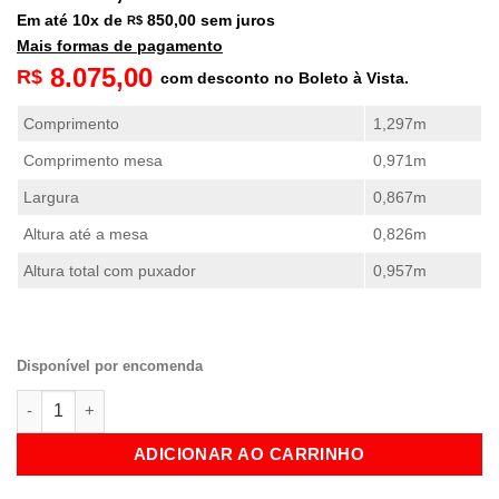
Em até
10
x de
850,00
sem juros
R$
Mais formas de pagamento
8.075,00
R$
com desconto no Boleto à Vista.
Comprimento
1,297m
Comprimento mesa
0,971m
Largura
0,867m
Altura até a mesa
0,826m
Altura total com puxador
0,957m
Disponível por encomenda
Carrinho Gourmet Pequeno para Pipoqueira PLX (18oz) quanti
ADICIONAR AO CARRINHO