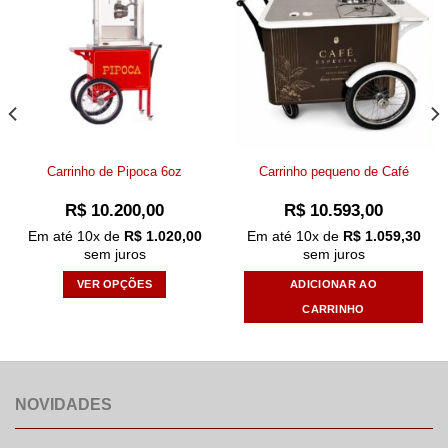
Add to
Add to
wishlist
wishlist
Carrinho de Pipoca 6oz
Carrinho pequeno de Café
R$
10.200,00
R$
10.593,00
Em até
10
x de
R$
1.020,00
Em até
10
x de
R$
1.059,30
sem juros
sem juros
VER OPÇÕES
ADICIONAR AO
CARRINHO
Este
produto
tem
várias
NOVIDADES
variantes.
As