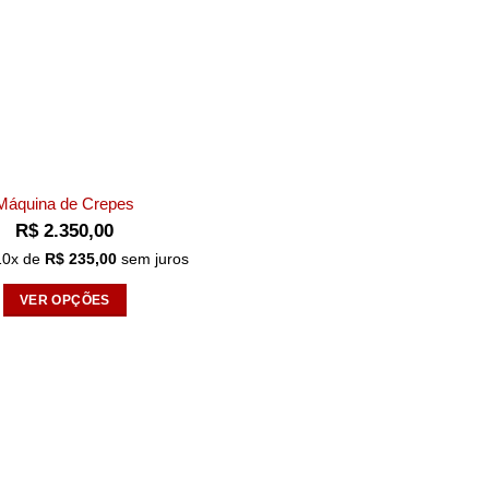
Máquina de Crepes
R$
2.350,00
10
x de
R$
235,00
sem juros
VER OPÇÕES
Este
produto
tem
várias
variantes.
As
opções