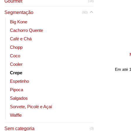
Gourmet
(18)
Segmentação
(60)
Big Kone
Cachorro Quente
Café e Chá
Chopp
Coco
Cooler
Em até
Crepe
Espetinho
Pipoca
Salgados
Sorvete, Picolé e Açaí
Waffle
Sem categoria
(3)