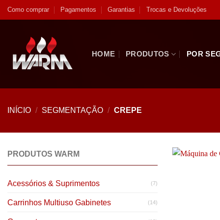
Skip
Como comprar
Pagamentos
Garantias
Trocas e Devoluções
to
content
HOME
PRODUTOS
POR SE
INÍCIO
/
SEGMENTAÇÃO
/
CREPE
PRODUTOS WARM
Acessórios & Suprimentos
(7)
Carrinhos Multiuso Gabinetes
(14)