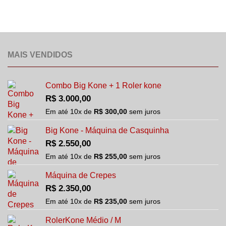
podem
ser
escolhidas
na
página
MAIS VENDIDOS
do
produto
Combo Big Kone + 1 Roler kone
R$
3.000,00
Em até
10
x de
R$
300,00
sem juros
Big Kone - Máquina de Casquinha
R$
2.550,00
Em até
10
x de
R$
255,00
sem juros
Máquina de Crepes
R$
2.350,00
Em até
10
x de
R$
235,00
sem juros
RolerKone Médio / M