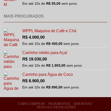
Em até
10
x de
R$
55,00
sem juros
MAIS PROCURADOS
WPPL Maquina de Café e Chá
R$
4.000,00
Em até
10
x de
R$
400,00
sem juros
Carrinho médio para Açaí
R$
19.030,00
Em até
10
x de
R$
1.903,00
sem juros
Carrinho para Água de Coco
R$
8.900,00
Em até
10
x de
R$
890,00
sem juros
COMO COMPRAR
PAGAMENTOS
GARANTIAS
TROCAS E DEVOLUÇÕES