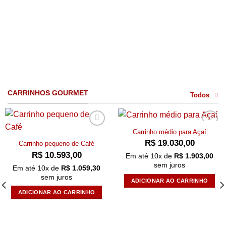
produto
tem
várias
variantes.
As
opções
podem
ser
escolhidas
CARRINHOS GOURMET
Todos
na
página
do
Carrinho médio para Açaí
produto
Add to
Add to
wishlist
wishlist
R$
19.030,00
Carrinho pequeno de Café
R$
10.593,00
Em até
10
x de
R$
1.903,00
sem juros
Em até
10
x de
R$
1.059,30
sem juros
ADICIONAR AO CARRINHO
ADICIONAR AO CARRINHO