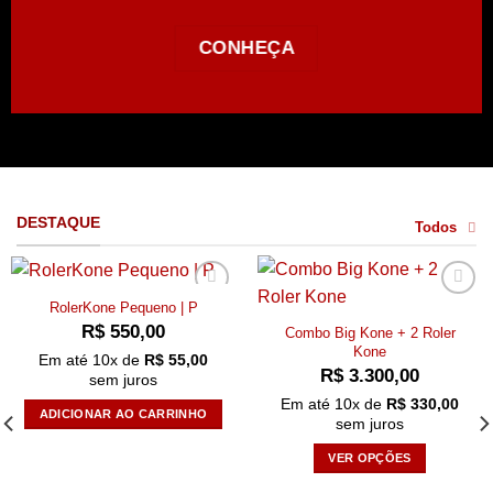
CONHEÇA
DESTAQUE
Todos
RolerKone Pequeno | P
Add to
Add to
wishlist
wishlist
R$
550,00
Combo Big Kone + 2 Roler
Kone
Em até
10
x de
R$
55,00
R$
3.300,00
sem juros
Em até
10
x de
R$
330,00
ADICIONAR AO CARRINHO
sem juros
VER OPÇÕES
Este