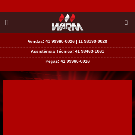
Skip
to
content
Vendas: 41
99960-0026 |
11
98190-0020
Assistência Técnica: 41
98463-1061
Peças: 41
99960-0016