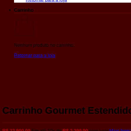
Carrinho
Nenhum produto no carrinho.
Retornar para a loja
Carrinho Gourmet Estendid
R$
22.900,00
Em até
10
x de
R$
2.290,00
sem juros
Mais form