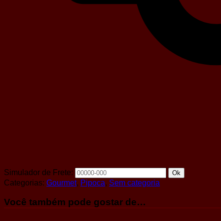
Simulador de Frete:
Ok
Categorias:
Gourmet
,
Pipoca
,
Sem categoria
Você também pode gostar de…