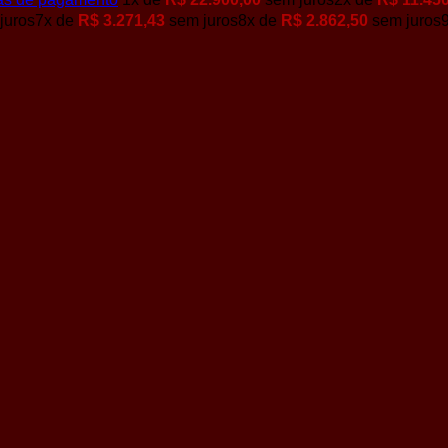
juros
7x de
R$
3.271,43
sem juros
8x de
R$
2.862,50
sem juros