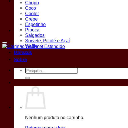
Chopp
Coco
Cooler
Crepe
Espetinho
Pipoca
Salgados
Sorvete, Picolé e Açaí
Waffle
Manuais
Sobre
Pesquisar
por:
Nenhum produto no carrinho.
Retornar para a loja