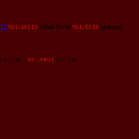
026
R$
14.800,00
Em até
10
x de
R$
1.480,00
sem juros
m até
10
x de
R$
1.890,00
sem juros