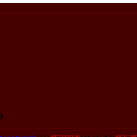
o
as de pagamento
1x de
R$
22.900,00
sem juros
2x de
R$
11.450