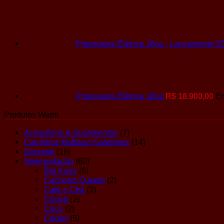
Pipoqueira Elétrica 16oz - Lançamento 2
Pipoqueira Elétrica 18oz
R$
18.900,00
E
Produtos Warm
Acessórios & Suprimentos
(7)
Carrinhos Multiuso Gabinetes
(14)
Gourmet
(18)
Segmentação
(60)
Big Kone
(6)
Cachorro Quente
(2)
Café e Chá
(3)
Chopp
(2)
Coco
(2)
Cooler
(5)