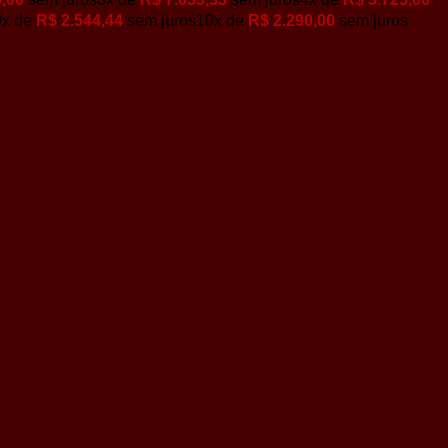
9x de
R$
2.544,44
sem juros
10x de
R$
2.290,00
sem juros