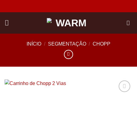
Skip
to
content
INÍCIO
/
SEGMENTAÇÃO
/
CHOPP
Add to
wishlist