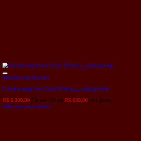
Visualização Rápida
Carinho wppl com Cuba Térmica _ roda grande
R$
6.300,00
Em até
10
x de
R$
630,00
sem juros
Adicionar ao carrinho