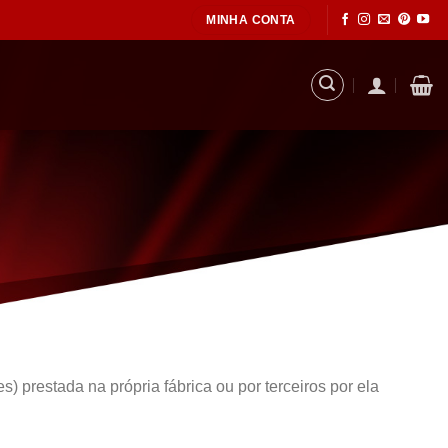
MINHA CONTA
prestada na própria fábrica ou por terceiros por ela