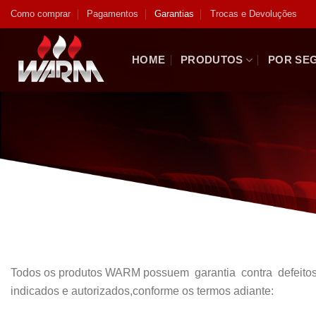
Skip
Como comprar
Pagamentos
Garantias
Trocas e Devoluções
to
content
HOME
PRODUTOS
POR SE
Todos os produtos WARM possuem garantia contra defeitos de
indicados e autorizados,conforme os termos adiante: