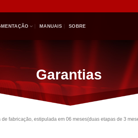
GMENTAÇÃO
MANUAIS
SOBRE
Garantias
 fabricação, estipulada em 06 meses(duas etapas de 3 meses) 