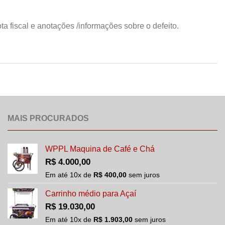
 fiscal e anotações /informações sobre o defeito.
MAIS PROCURADOS
WPPL Maquina de Café e Chá
R$
4.000,00
Em até
10
x de
R$
400,00
sem juros
Carrinho médio para Açaí
R$
19.030,00
Em até
10
x de
R$
1.903,00
sem juros