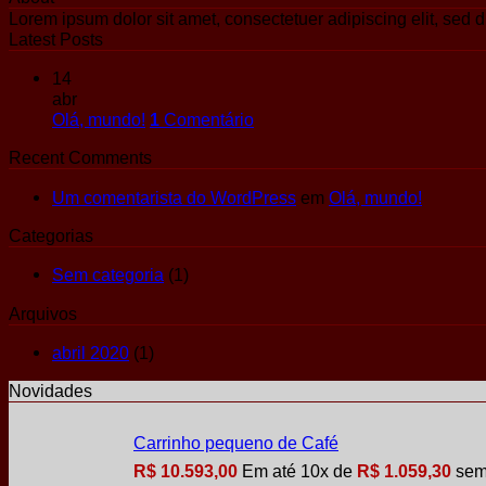
Lorem ipsum dolor sit amet, consectetuer adipiscing elit, se
Latest Posts
14
abr
Olá, mundo!
1
Comentário
Recent Comments
Um comentarista do WordPress
em
Olá, mundo!
Categorias
Sem categoria
(1)
Arquivos
abril 2020
(1)
Novidades
Carrinho pequeno de Café
R$
10.593,00
Em até
10
x de
R$
1.059,30
sem