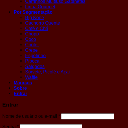
Carrinhos Multiuso Gabinetes
Linha Gourmet
Por Segmentação
Big Kone
Cachorro Quente
Café e Chá
Chopp
Coco
Cooler
Crepe
Espetinho
Pipoca
Salgados
Sorvete, Picolé e Açaí
Waffle
Manuais
Sobre
Entrar
Entrar
Obrigatório
Nome de usuário ou e-mail
*
Obrigatório
Senha
*