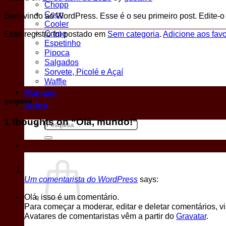
Chopp
Coco
Bem-vindo ao WordPress. Esse é o seu primeiro post. Edite-o
Cooler
Crepe
Esse registro foi postado em
Sem categoria
.
Adicione aos favo
Espetinho
Pipoca
Salgados
Sorvete, Picolé e Açaí
Waffle
Manuais
gustavo
Sobre
1 thoughts on “
Olá, mundo!
”
Pesquisar
por:
Um comentarista do WordPress
says:
Olá, isso é um comentário.
Para começar a moderar, editar e deletar comentários, vi
Avatares de comentaristas vêm a partir do
Gravatar
.