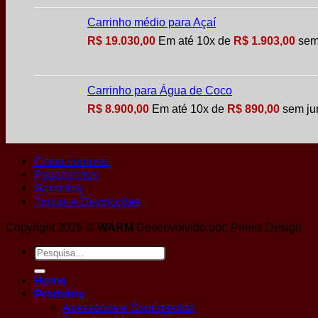
Carrinho médio para Açaí
R$
19.030,00
Em até
10
x de
R$
1.903,00
sem
Carrinho para Água de Coco
R$
8.900,00
Em até
10
x de
R$
890,00
sem ju
Como comprar
Pagamentos
Garantias
Trocas e Devoluções
Copyright 2026 ©
WARM
Desenvolvido por: Preiss Design
Pesquisar
por:
Home
Produtos
Acessórios e Suprimentos