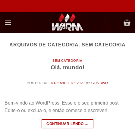
Skip
to
content
ARQUIVOS DE CATEGORIA:
SEM CATEGORIA
SEM CATEGORIA
Olá, mundo!
POSTED ON
14 DE ABRIL DE 2020
BY
GUSTAVO
Bem-vindo ao WordPress. Esse é o seu primeiro post.
Edite-o ou exclua-o, e então comece a escrever!
CONTINUAR LENDO
→