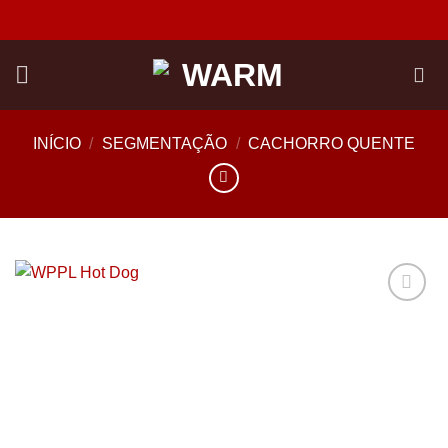
Skip
to
content
INÍCIO
/
SEGMENTAÇÃO
/
CACHORRO QUENTE
Add to
wishlist