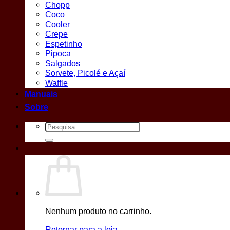
Chopp
Coco
Cooler
Crepe
Espetinho
Pipoca
Salgados
Sorvete, Picolé e Açaí
Waffle
Manuais
Sobre
Pesquisar
por:
Nenhum produto no carrinho.
Retornar para a loja