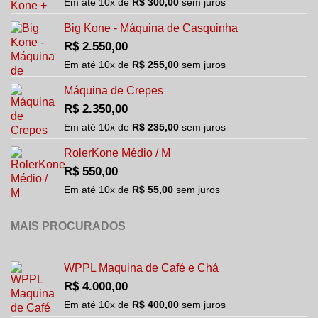
Em até
10
x de
R$
300,00
sem juros
Big Kone - Máquina de Casquinha
R$
2.550,00
Em até
10
x de
R$
255,00
sem juros
Máquina de Crepes
R$
2.350,00
Em até
10
x de
R$
235,00
sem juros
RolerKone Médio / M
R$
550,00
Em até
10
x de
R$
55,00
sem juros
MAIS PROCURADOS
WPPL Maquina de Café e Chá
R$
4.000,00
Em até
10
x de
R$
400,00
sem juros