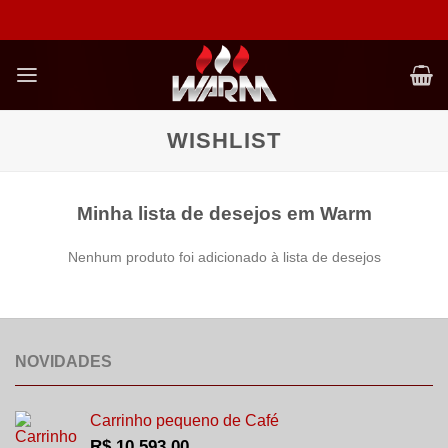
Skip
to
content
WISHLIST
Minha lista de desejos em Warm
Nenhum produto foi adicionado à lista de desejos
NOVIDADES
Carrinho pequeno de Café
R$
10.593,00